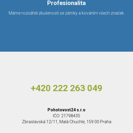
Profesionalita
Máme rozsáhlé zkušenosti se zámky a kováním všech značek.
+420 222 263 049
Pohotovost24 s.r.o
IČO: 21798435
Zbraslavská 12/11, Malá Chuchle, 159 00 Praha