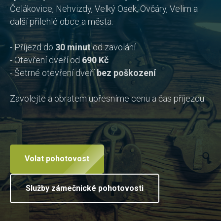
Čelákovice, Nehvizdy, Velký Osek, Ovčáry, Velim a
další přilehlé obce a města.
- Příjezd do
30 minut
od zavolání
- Otevření dveří od
690 Kč
- Šetrné otevření dveří
bez poškození
Zavolejte a obratem upřesníme cenu a čas příjezdu.
Volat pohotovost
Služby zámečnické pohotovosti